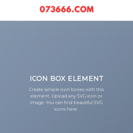
Chuyển
đến
nội
dung
ICON BOX ELEMENT
Create simple icon boxes with this
element. Upload any SVG icon or
image. You can find beautiful SVG
icons here: